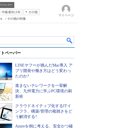
ペーパー
・中級者向けAI
その他
マイページ
ws
その他の特集
イトペーパー
LINEヤフーが挑んだMac導入 ア
プリ開発や働き方はどう変わっ
たのか?
進まないテレワークを一挙解
k
決、九州電力に学ぶPC環境の刷
新術
クラウドネイティブ化するITイ
ンフラ、構築/管理の複雑さをど
う解消する?
Azureを例に考える、安全かつ確