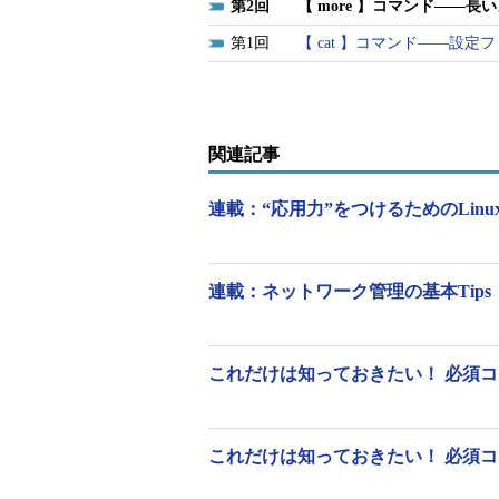
2
【 more 】コマンド――
moreコマンドの書式
1
【 cat 】コマンド――設
more [
オプション
] ファイル名
コマンド | more [
オプション
]
関連記事
連載：“応用力”をつけるためのLinu
moreコマンドの主なオプショ
連載：ネットワーク管理の基本Tips
moreコマンドの主なオプションは
オプション
意味
これだけは知っておきたい！ 必須コ
+数値
数値で指定した行から
+/文字列
指定した文字列を検索
-s
連続した空行を1行に
これだけは知っておきたい！ 必須コ
-l
改ページを無視する
-u
下線の処理を行わない