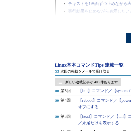
テキストを1画面ずつ止めながら
実行結果を止めながら表示したい
確認したい箇所がある場合は「+/
行番号付きで表示したいときはca
moreコマンドで使える主なサブ
moreコマンドとは？
Linux基本コマンドTips 連載一覧
「more」は、テキストファイルを
次回の掲載をメールで受け取る
名
」で実行する他、「
コマンド | mor
新しい連載記事が 403 件あります
示する際によく使われます。
5
【init】コマンド／【syst
また、moreコマンドにサブコマンド
4
【reboot】コマンド／【p
1画面先に進み、ファイルの末尾ま
オフにする
途中でも［Q］キーまたは［q］キ
3
【head】コマンド／【ta
／末尾だけを表示する