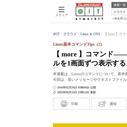
連載一覧
クラウド
メディア
AIを作
＠IT
クラウド
Linux ＆ OSS
【 more 】
Linux基本コマンドTips（2）
【 more 】コマン
ルを1画面ずつ表示する
本連載は、Linuxのコマンドについて、基
今回は、長いメッセージやテキストファイルを
2016年02月26日 05時00分 公開
2025年06月16日 22時13分 更新
印刷
通知