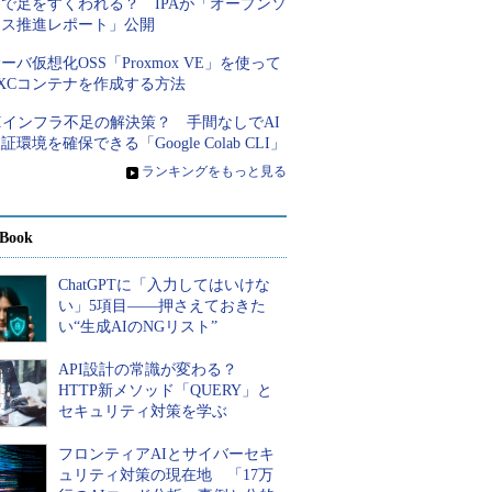
さで足をすくわれる？ IPAが「オープンソ
ース推進レポート」公開
ーバ仮想化OSS「Proxmox VE」を使って
XCコンテナを作成する方法
Iインフラ不足の解決策？ 手間なしでAI
証環境を確保できる「Google Colab CLI」
»
ランキングをもっと見る
Book
ChatGPTに「入力してはいけな
い」5項目――押さえておきた
い“生成AIのNGリスト”
API設計の常識が変わる？
HTTP新メソッド「QUERY」と
セキュリティ対策を学ぶ
フロンティアAIとサイバーセキ
ュリティ対策の現在地 「17万