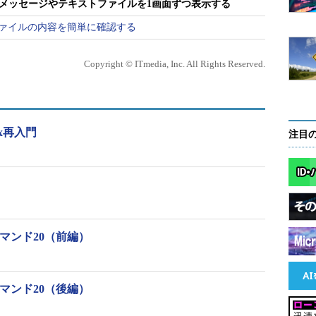
長いメッセージやテキストファイルを1画面ずつ表示する
定ファイルの内容を簡単に確認する
Copyright © ITmedia, Inc. All Rights Reserved.
※[ ]は省略可能な引数を示しています
目次に戻る
x再入門
注目
ン
次の通りです。
マンド20（前編）
表示する
して、見つけた行の2行上から表示する
する
マンド20（後編）