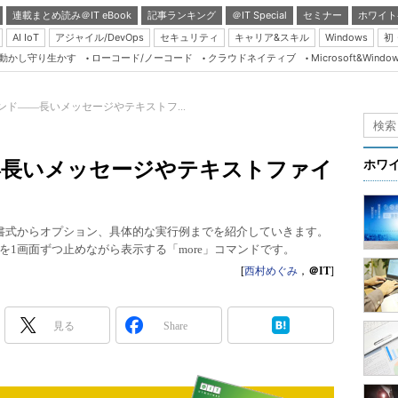
連載まとめ読み＠IT eBook
記事ランキング
＠IT Special
セミナー
ホワイト
AI IoT
アジャイル/DevOps
セキュリティ
キャリア&スキル
Windows
初
り動かし守り生かす
ローコード/ノーコード
クラウドネイティブ
Microsoft&Windo
Server & Storage
HTML5 + UX
コマンド――長いメッセージやテキストフ...
Smart & Social
Coding Edge
ド――長いメッセージやテキストファイ
ホワ
Java Agile
Database Expert
本書式からオプション、具体的な実行例までを紹介していきます。
Linux ＆ OSS
1画面ずつ止めながら表示する「more」コマンドです。
Master of IP Networ
[
西村めぐみ
，
＠IT
]
Security & Trust
見る
Share
Test & Tools
Insider.NET
ブログ