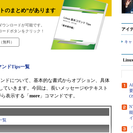
トのまとめ”があります
ダウンロードが可能です。
アイ
ロードボタンをクリック！
キャ
（無料）
Lin
マンドTips一覧
コマンドについて、基本的な書式からオプション、具体
していきます。今回は、長いメッセージやテキスト
要
がら表示する「
more
」コマンドです。
O
N
一覧
「