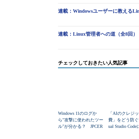
-数値
画面の行数を指定する
連載：Windowsユーザーに教えるLi
-f
画面での行数ではなく
-d
無効なキーが入力され
連載：Linux管理者への道（全8回）
テキストを1画面ずつ止めな
チェックしておきたい人気記事
「
cat
」コマンド（
本連載第1回
で
たよりも長かった！ コマンドを実
方が読めない！ そんなときに便利な
moreコマンドは、「
more ファイ
示します。次の画面へ進みたいとき
は［Enter］キーを押します。
Windows 11のログか
「AIのクレジ
ら“攻撃に使われたツー
費」をどう防ぐ？
以下のmoreコマンドは、設定ファイル
ル”が分かる？ JPCER
ual Studio C
T/CCの無料分析シート
ト管理」機能追
します（
画面1
）。