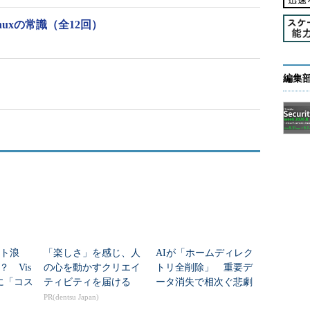
nuxの常識（全12回）
、データの行数を表示する
た場合には、ビープ音の代わりに簡単なヘルプを表示する
目次に戻る
編集
がら表示する
解説）でテキストファイルの内容を表示したら、思っ
行した結果がどんどん流れて行ってしまって、最初の
のが「more」コマンドです。
ル名
」で指定したファイルを1画面ずつ止めながら表
は［スペース］キーを、1行ずつ画面を進めたいとき
ット浪
「楽しさ」を感じ、人
AIが「ホームディレク
 Vis
の心を動かすクリエイ
トリ全削除」 重要デ
「/etc/bashrc」の内容を1画面ずつ止めながら表示
odeに「コス
ティビティを届ける
ータ消失で相次ぐ悲劇
加
PR(dentsu Japan)