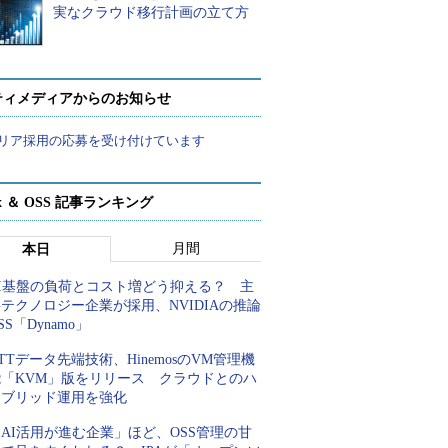
実なクラウド移行計画の立て方
ティメディアからのお知らせ
リア採用の応募を受け付けています
ux ＆ OSS 記事ランキング
月間
本日
AI基盤の負荷とコスト増どう抑える？ 主
テクノロジー企業が採用、NVIDIAの推論
SS「Dynamo」
TTデータ先端技術、HinemosのVM管理機
能「KVM」版をリリース クラウドとのハ
イブリッド運用を強化
AI活用が進む企業」ほど、OSS管理の甘