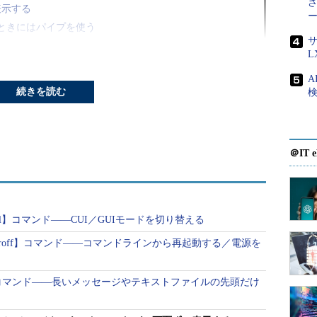
表示する
ときにはパイプを使う
サ
オプション」でスキップ
L
tコマンドと組み合わせる
A
コマンド
続きを読む
検
＠IT e
1画面ずつ表示するコマンドです。「
more ファイル
e
」のように他のコマンドの実行結果を1画面ずつ表
emctl】コマンド――CUI／GUIモードを切り替える
があり、［Enter］キーで1行、［スペース］キーで
oweroff】コマンド――コマンドラインから再起動する／電源を
で表示されると終了します。ファイルを表示している
ーで終了できます。
il】コマンド――長いメッセージやテキストファイルの先頭だけ
目次に戻る