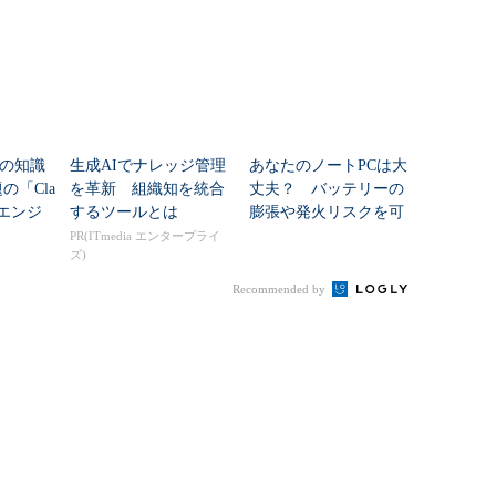
の知識
生成AIでナレッジ管理
あなたのノートPCは大
の「Cla
を革新 組織知を統合
丈夫？ バッテリーの
非エンジ
するツールとは
膨張や発火リスクを可
ったあ
視化する「月1回」の
PR(ITmedia エンタープライ
ズ)
る
「powercfg」習慣のス
スメ
Recommended by
較（キーマンズネット）
Linux』製品比較
すか？『Windows Server』関連製品情報
容を1画面ずつ止めながら表示する