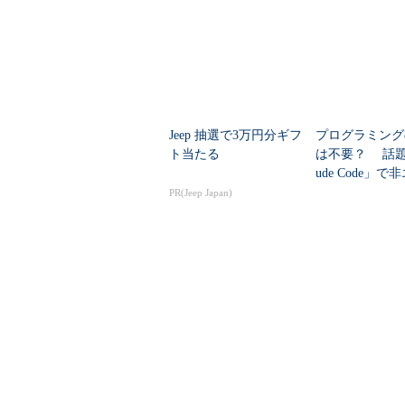
more /etc/bashrc
Jeep 抽選で3万円分ギフ
プログラミング
ト当たる
は不要？ 話題
ude Code」で
ニアが「欲しか
PR(Jeep Japan)
のツール」を作
この記事に関連する製品／サービスを比
ディストリビューションの違いは要確認！『
用途にあったOSやエディションを選択できていま
画面1
設定ファイル「/etc/bashrc」の内