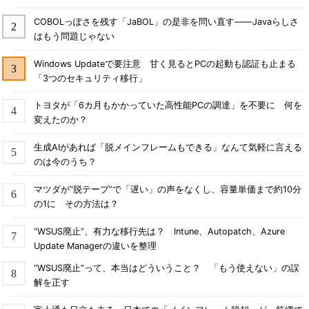
さようならSAC-T！ これまでの、これからのWindows 10
COBOLっぽさを残す「JaBOL」の是非を問い直す――Javaらしさ
の更新チャネルをざっくりと解説
はもう問題じゃない
Windows Server 2019 Essentialsってどうなの？
Windows Updateで要注意 甘く見るとPCの起動も認証も止まる
Windows 10の“あの機能”は今――廃止予定リストに掲載さ
「3つのセキュリティ移行」
れた機能はその後どうなった？
Windows Server 2019は本当に完成したのか、それとも完
トヨタが「6カ月もかかっていた高性能PCの調達」を不要に 何を
成していないのか？
変えたのか？
年末恒例、ゆくWindows、くるWindows［2018年版］
生成AIがあれば「脱メインフレームもできる」なんて気軽に言える
――2019年にサポートが終了するのは？
のは今のうち？
初体験、Windows Server 2003から2016へActive
Directoryドメインをアップグレードするには
マツダが“脱テープ”で「遅い」の声をなくし、容量単価まで約10分
の1に その方法は？
Active Directory 2019ってどうなの？ 注目の新機能は？
Windows 10 October 2018 Update騒動を振り返る
“WSUS廃止”、有力な移行先は？ Intune、Autopatch、Azure
結局、Windows Server 2019でRemoteFX 3Dビデオアダプ
Update Managerの違いを整理
ターはどうなった？
“WSUS廃止”って、本当はどういうこと？ 「もう使えない」の誤
Remote Desktop Services 2019ってどうなの？
解を正す
こんにちはWindows 10 October 2018 Update、さような