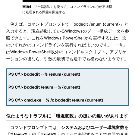
画面4
「--%記法」を使って、コマンドラインの{}が不適切
に処理される問題を回避する
例えば、コマンドプロンプトで「bcdedit /enum {current}」と
入力すると、現在起動しているWindowsのブート構成データを参
照できます。これをWindows PowerShellから実行するには、次
のいずれかのコマンドラインを実行すればよいのです。「--%」
はWindows PowerShell以外のコマンドやスクリプト、アプリケ
ーションの後なら、引数の最初でも途中でも構わないようです。
PS C:\> bcdedit --% /enum {current}
PS C:\> bcdedit /enum --% {current}
PS C:\> cmd.exe --% /c bcdedit /enum {current}
似たようなトラブルに「環境変数」の扱いの違いがあります
コマンドプロンプトでは、
システムおよびユーザー環境変数
を
「
%temp%
」や「
%path%
」のように表記することで参照できま