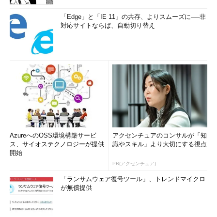
Office 2010のサポート終了日は、米国時間それとも日本時
「Edge」と「IE 11」の共存、よりスムーズに──非
間？
対応サイトならば、自動切り替え
Windows 10 Sモードの「よくある」かもしれない質問（バ
ージョン2004版）
Windows 10 May 2020 Update（バージョン2004）で失わ
れた機能まとめ
永遠にさようなら、RemoteFX 3Dビデオアダプター
Windows Updateの「詳細オプション」に「プライバシー
の設定」が配置されている理由
「Windows×OpenSSH×WSL 2＝ほぼほぼネイティブな
Linux」に見えてしまう、の作り方
AzureへのOSS環境構築サービ
アクセンチュアのコンサルが「知
Windows 10 HomeはDocker Desktop for Windowsの夢が
ス、サイオステクノロジーが提供
識やスキル」より大切にする視点
開始
かなう
PR(アクセンチュア)
Windows 10 バージョン2004から消えた（？）自動ログオ
ン構成オプションあり／なしの怪
「ランサムウェア復号ツール」、トレンドマイクロ
が無償提供
Windows 10 バージョン2004の中に見つけた、懐かしの
「Server 2003」
消える「WinRE」問題、Windows 10 バージョン2004でよ