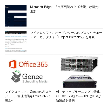
うやく解消！
Microsoft Edgeに「文字列読み上げ機能」が新たに
追加
あなたのCPU時間を新型コロナウイルスとの闘いのために
寄付しよう――“目からうろこ”のWindowsサンドボックス
の使い方
ひっそりと修正された「Windows Defenderウイルス対
マイクロソフト、オープンソースのブロックチェー
策」の2020年3月の問題
ンアーキテクチャ「Project Bletchley」を発表
Windows 10 HomeはDocker Desktop for Windowsの夢を
見る
謎が多い最近の「Windows Update」
Microsoftの更新サービス、2020年も苦いスタートを切る
消えた「WinRE」問題の再発と回復パーティションの移動
Windows Server, version 1903／1909は日本語の入力、変
換を知らない？
Azure仮想マシンのWindows Serverを「セーフモード」で
マイクロソフト、GeneeのAIスケ
AI／ディープラーニングに特化、
起動する方法
ジュール管理機能をOffice 365に
GPUサーバ続々──HPEとIBMが
Windows 10のあの不具合はどうなった？ 2019年のトラ
統合へ
新製品を発表
ブルを振り返る