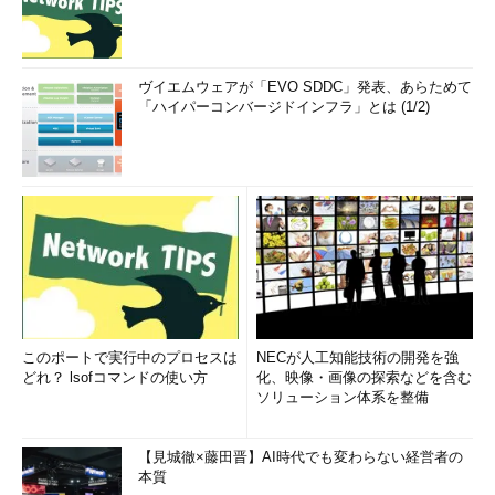
「モダンブートメニュー」アプリで遊んでいたら、高機能
（？）シャットダウン／再起動ツールができちゃった
だまされたと思ってお試しあれ！ VHD／VHDXファイル
のサイズ縮小を“もう一押し”する魔法の手順
ヴイエムウェアが「EVO SDDC」発表、あらためて
「ハイパーコンバージドインフラ」とは (1/2)
ちょっと待った！ 個人向けMicrosoft Defenderアプリは
Microsoft 365製品ファミリー向けではありません、
Windows標準のDefenderも置き換えません
Windows Server 2022のSMTPサーバが構成不能に！ さ
あどうしましょう
Windowsのモダンブートメニュー、その正体はレガシーな
アプリだった？
それは、Windows 11であり、Windows 10でもある
――WSUSで見つかったWindowsの混乱とは？
このポートで実行中のプロセスは
NECが人工知能技術の開発を強
実行するとキューに入るWindowsタスクの謎を解け
どれ？ lsofコマンドの使い方
化、映像・画像の探索などを含む
なんでそーなるの？ Windows 11で見つけた愉快な日本語
ソリューション体系を整備
たち
疑惑を検証！ Windows 11の「Microsoft Defenderオフラ
【見城徹×藤田晋】AI時代でも変わらない経営者の
本質
イン」は“いざ”というときに役に立つのか？