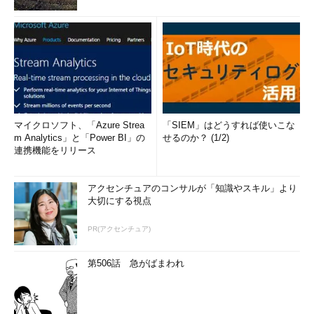
の更新とバージョンを確認する方法
Microsoft公式ドキュメントに記された「Sconfig.exe」と
「Scregedit.exe」の謎を追え！
Windows Updateの設定権限を「Sconfig」に取り戻せ
（Windows Serverの話）
Windows 10 Homeだってできるもん――Homeエディショ
ンでも「できること／できないこと」まとめ
マイクロソフト、「Azure Strea
「SIEM」はどうすれば使いこな
Chromium版Edgeってホントに自動更新されているの？
m Analytics」と「Power BI」の
せるのか？ (1/2)
心配なので見える化して検証
連携機能をリリース
Windows Server（SAC）にも影響するアップグレード問
題が“問題にならない”であろう理由
アクセンチュアのコンサルが「知識やスキル」より
見え隠れする「Microsoft Defenderオフライン」の影、
大切にする視点
Windows Serverでは使えずWindows 8.1には存在しない
PR(アクセンチュア)
「永続ライセンス版Office」に新機能は追加されない、わ
けでもないようだ
第506話 急がばまわれ
見た目はWindows 10 バージョン20H2、中身はWindows
10 バージョン2009、その名は「Windows 10 October
2020 Update」