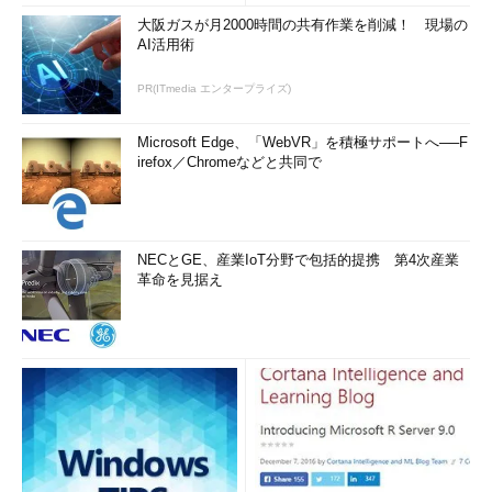
Windowsコンテナはデスクトップの夢を見ない
大阪ガスが月2000時間の共有作業を削減！ 現場の
そのPCのファームウェアはBIOSか、それともUEFIか、知
AI活用術
りたい？――確認するための6つの方法
PR(ITmedia エンタープライズ)
Windows 10 November 2019 Updateは「累積更新プログ
ラム」なんかじゃない！
Microsoft Edge、「WebVR」を積極サポートへ──F
激動（？）のWindows Defender史──「Windows
irefox／Chromeなどと共同で
Defenderセキュリティセンター」が「Windowsセキュリテ
ィ」になったワケ
Windows Updateの不都合な現実、再び──IE向け緊急パッ
NECとGE、産業IoT分野で包括的提携 第4次産業
チの混乱
革命を見据え
Windows 10に潜む、変な日本語
誤解しているのは中の人？ Windowsの「曜日」の話 ～そ
の2～
消えたWindows 10の「更新プログラムをいつインストール
するかを選択する」オプションの行方
Windowsに存在する実行不能な「アップグレード」オプシ
ョンの謎