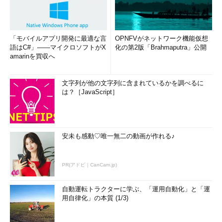
ラボ環境のメモリが足りない！ あるサーバアプリのハー
ドウェア要件が右肩上がりな件について
IEサポート終了直前！ Windows 10の「IEのバージョン情
「モバイルアプリ開発に最適な言
OPNFVがネットワーク機能仮想
報」はいつ変わったの？ いつでしょう？
語はC#」――マイクロソフトがX
化の第2版「Brahmaputra」公開
amarinを買収へ
再起動後のWindows 10、ホントに誰もいない？ 誰か入っ
たんじゃないの？
Windowsからの「レガシーEdge」「Flash」“完全削除”に
文字列が他の文字列に含まれているかを調べるに
は？［JavaScript］
立ち会う
世にも奇妙な「Windows 10」
MicrosoftのWebサイト、迷子のご案内
4月になればEdgeは……2021年4月、レガシーな
安未も感動♡唯一無二の動画が作れる♪
「Microsoft Edge」に永遠のお別れを
WindowsのSMB v3はSMB v2より新しいが、SMB v3は
PR(アドビ｜CanCam.jp)
SMB2である
誰も知らなかった、これからも知られることがない、
自動運転トラクターに学ぶ、「運用自動化」と「運
Windows Updateの「幻のオプション」とは
用自律化」の本質 (1/3)
スタートメニューからのワンクリックで「Office」アプリ