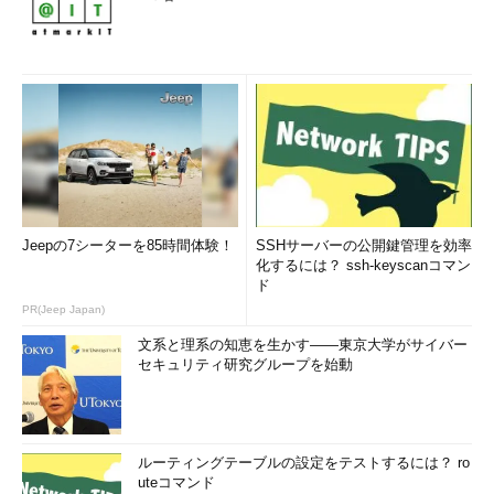
た範囲の新機能」って何？
Windowsのリソースモニターから消えた「ディスク活
動」、このトラブルの解決策は？
黒や緑もあった？ あの背景があの色である限り、
Windowsのブルースクリーンは“青”がいい
Microsoft Edgeバージョン105のユーザーエージェント
（UA）文字列の変化が気になる
Linux用Windowsサブシステム（WSL）の登場とPOSIXサ
ポートの変化をおさらい
Jeepの7シーターを85時間体験！
SSHサーバーの公開鍵管理を効率
化するには？ ssh-keyscanコマン
MicrosoftにフィードバックしたWindows Serverのあのバ
ド
グはどうなった？
PR(Jeep Japan)
次期Windows Serverからついにアレが消える！ 動作不
文系と理系の知恵を生かす――東京大学がサイバー
能になった非推奨機能の末路は……
セキュリティ研究グループを始動
再び、Windows 10の「有効化パッケージ（EKB）」の秘密
を暴く
華々しくデビューしながらも、静かに気配を消そうとして
ルーティングテーブルの設定をテストするには？ ro
いるNTFSの機能「トランザクションNTFS（TxF）」とは
uteコマンド