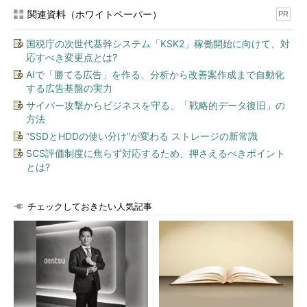
記法」がどうのこうのという以前の問題です。
関連資料（ホワイトペーパー）
PR
Windows系の記事を書くことが多い筆者としては、そのコマン
国税庁の次世代基幹システム「KSK2」稼働開始に向けて、対
ドラインをコマンドプロンプトで実行するのか、Windows
応すべき変更点とは?
PowerShellで実行するのかを明確にするように今後気を付けたい
AIで「勝てる広告」を作る、分析から改善案作成まで自動化
と思います。
する広告基盤の実力
サイバー攻撃からビジネスを守る、「戦略的データ復旧」の
「その知識、ホントに正しい？ Windowsにまつわる都市伝説」バックナンバー
方法
“非推奨機能リスト”に入っても使い続けたいWindows 10／
“SSDとHDDの使い分け”が変わる ストレージの新常識
11の機能
SCS評価制度に焦らず対応するため、押さえるべきポイント
とは?
“ウソ”、Windows Updateの裏ワザ「UsoClient
StartScan」がWindows 11から使えなくなった！ は“ウ
ソ”
チェックしておきたい人気記事
Windows 11 バージョン23H2がWindows Update経由でや
って来る体験が“人それぞれ”なワケ
Windowsに標準搭載されていた、あのトラブルシューティ
ングツールは今どこに？
Excel バージョン2308に追加されたはずの“新機能［Ctrl］
＋［Shift］＋［V］が使えない”のはなぜ？