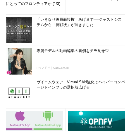
リモートデスクトップ接続で端末間の「ファイルコピーが
にとってのフロンティアか (1/3)
極端に遅いとき」の改善法
Azure Stack HCIに含まれないもの、それはゲストOSのラ
「いきなり役員面接権」あげます──ジャストシス
イセンス
テムから「挑戦状」が届きました
Hyper-V Server 2022って出るの？ 出ないの？ どっち
なの？
Windows 365 Cloud PCはお財布には優しくても、地球に
専属モデルの動画編集の裏側をチラ見せ♡
は優しくない？
Windows 10の「機能更新プログラム（有効化パッケー
ジ）」の秘密を暴く
PR(アドビ｜CanCam.jp)
Windowsの「複雑さの要件を満たす必要があるパスワー
ヴイエムウェア、Virtual SAN強化でハイパーコンバ
ド」の最小文字数は“3文字”な理由
ージドインフラの選択肢広げる
Windowsがシャットダウンスクリプトの実行完了を待って
くれずに、強制停止するのはなぜなのか？
真夏の怪異、ログオン中のユーザーが1人少ない！ それは
「Shift-JIS」の呪い？
Windowsから消えた「PCの起動をカスタマイズする」の
謎