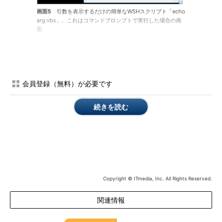
画面5
引数を表示するだけの簡単なWSHスクリプト「echo
arg.vbs」。これはコマンドプロンプトで実行した場合の画
面
Windows PowerShell内で「echoarg.vbs」の引数に
「%temp%」や「%path%」を指定すると、「%temp%」や
「%path%」という文字列がそのまま引き渡されてしまいます。
本来は「$env:temp」「$env:path」で指定するべきですが、「-
会員登録（無料）が必要です
-% "%temp%" "%path%"」と指定することもできます（
画面
6
）。
続きを読む
Copyright © ITmedia, Inc. All Rights Reserved.
関連情報
画面6
WSHスクリプト「echoarg.vbs」をWindows Powe