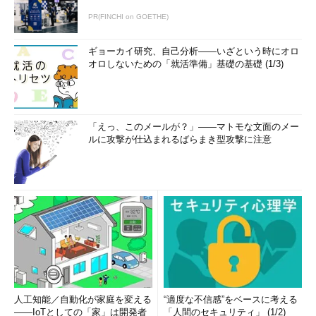
Windowsで［F8］キーが届かない理由と、「sos」オプシ
PR(FINCHI on GOETHE)
ョンが届かない理由！
Windowsのシャットダウンを高速化するレシピ――そのレ
ギョーカイ研究、自己分析――いざという時にオロ
シピは本当においしいのか？
オロしないための「就活準備」基礎の基礎 (1/3)
Windows 10の最新はReFS v3.4、Windows 11はReFS
v3.7、そしてどちらもReFS v2、さて何のことでしょう？
Windowsのシステムロケール「日本語（日本）」はやっぱ
「えっ、このメールが？」――マトモな文面のメー
り特殊？
ルに攻撃が仕込まれるばらまき型攻撃に注意
Windows Serverにおける新旧ホットパッチの話
知らぬ間に進化を続けるHyper-V
コマンドラインからWindowsのモダンアプリを起動できな
いのはもう昔の話？
同じバージョン「21H2」のWindowsだけど、3つの異なる
OSがあるのはなぜ？
Windows Serverには「システムの保護（復元）」がな
い、は本当か？
Windowsから消えた「前回正常起動時の構成」を取り戻せ
人工知能／自動化が家庭を変える
“適度な不信感”をベースに考える
――IoTとしての「家」は開発者
「人間のセキュリティ」 (1/2)