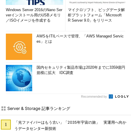
変なアイコン、変な名前だからって、マルウェアだと決め
付けないで！
Windows Server 2016のNano Ser
マイクロソフト、ビッグデータ解
Windows 10の「パスワード期限切れポリシー」は廃止なん
verインストール用のUSBメモリ
析プラットフォーム「Microsoft
／ISOイメージを作成する
R Server 9.0」をリリース
かされていない！
インプレースアップグレードに頼らない、最新Hyper-V
AWSをITILベースで管理、「AWS Managed Servic
Server 2019への移行
es」とは
知らなかったでは遅い？ Hyper-V Serverは「インプレー
スアップグレード不可」という事実
Windows Server標準のメール通知の機能不足は「Send-
MailMessage」コマンドレットで解決！
国内セキュリティ製品市場は2020年までに3359億円
規模に拡大 IDC調査
意外と誤解している人が多い「曜日」の話
雲の上のWindows 10、夢のDaaSはハードルが高い
令和7981年12月31日、それはWindows最後の日
Recommended by
由来がはっきりしないWindowsの“謎”仕様──Windowsの雑
学（諸説あります）
Server & Storage 記事ランキング
「えっ！ Windows 7ってまだSHA-2に対応していなかっ
たの？」「そんなばかな！」
「光ファイバーはもう古い」「2035年宇宙の旅」 実運用へ向か
Hyper-V Server 2019ってどうなの？ どうしたの？
うデータセンター新技術