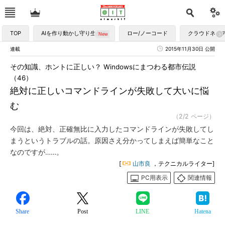
TOP
AIを作り動かし守り生かす
ロー/ノーコード
クラウドネイ
連載
2015年11月30日 公開
その知識、ホントに正しい？ Windowsにまつわる都市伝説
（46）
絶対に正しいコマンドラインが失敗して大いに悩
む
（2/2 ページ）
今回は、絶対、正確無比に入力したコマンドラインが失敗してし
まうというトラブルの話。原因さえ分かってしまえば簡単なこと
なのですが……。
[
山市良
，テクニカルライター]
PC用表示
関連情報
Share
Post
LINE
Hatena