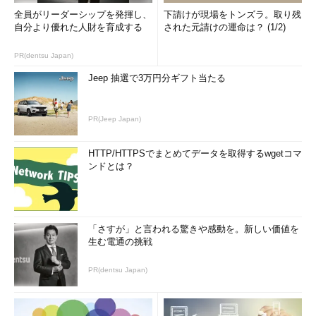
全員がリーダーシップを発揮し、
下請けが現場をトンズラ。取り残
Windows 10／11のアップデートに隠された「更新の履歴」
自分より優れた人財を育成する
された元請けの運命は？ (1/2)
の謎を解き明かせ
Windowsで一度はやっておきたい「コンポーネントスト
PR(dentsu Japan)
ア」の最適化だが、「CleanmgrはWinSxSからコピーすれ
Jeep 抽選で3万円分ギフト当たる
ば使える」のワナとは
仮想マシン接続でWindows 11ゲストに送信したテキストか
PR(Jeep Japan)
ら改行が消失？ その意外な原因とは……
Microsoft純正ディスクイメージ変換ツール「Disk2vhd」
HTTP/HTTPSでまとめてデータを取得するwgetコマ
のv2.02がv2.01よりも“ダウングレードしている”疑惑
ンドとは？
Windows Server 2022のもう1つのエディション、
「Essentials」ってどうなの？
いまだに生きていた「Security Essentials」と「Edge」
「さすが」と言われる驚きや感動を。新しい価値を
の“謎バージョン”の存在理由
生む電通の挑戦
Windowsの「消したい警告」「消せない警告」「消さない
方がよかった警告」
PR(dentsu Japan)
Y2K問題対応の名残か？ まことしやかに語られる
「NET.EXE」とは別に「NET1.EXE」が存在する理由