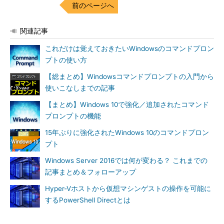
rShellから実行する場合のバリエーション
前のページへ
「--%記法」について公式なドキュメントをお探しなら、以下
関連記事
のドキュメントの「8.2 Pipeline statements」にある
「
verbatim-command-argument
」を参照してください。
これだけは覚えておきたいWindowsのコマンドプロン
Windows PowerShell 3.0向けの古いドキュメントですが、筆者
プトの使い方
が見つけることができた「--%記法」について説明している最新
【総まとめ】Windowsコマンドプロンプトの入門から
のドキュメントになります。
使いこなしまでの記事
Windows PowerShell Language Specification Version
【まとめ】Windows 10で強化／追加されたコマンド
3.0
［英語：Wordファイル］（Microsoft Download
プロンプトの機能
Center）
15年ぶりに強化されたWindows 10のコマンドプロン
プト
「--%記法」を知っていると、Windows PowerShellのスクリ
プトで外部コマンドやアプリと連携する際に便利です。でも、コ
Windows Server 2016では何が変わる？ これまでの
マンドプロンプトとWindows PowerShellのどちらで操作してい
記事まとめ＆フォローアップ
るのかをしっかり認識していれば、「--%記法」を知らなくても
Hyper-Vホストから仮想マシンゲストの操作を可能に
困ることはありません。どちらで操作しているのかうっかり忘れ
するPowerShell Directとは
てしまったときに、正確無比なコマンドラインが失敗するという
トラブルに遭遇します。うっかり忘れているのですから、「--%