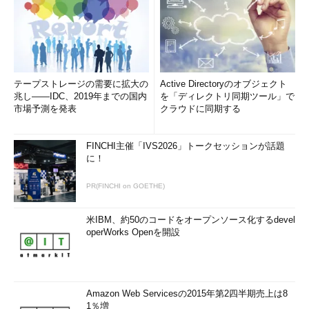
IT管理者を泣かせるWindowsの製品名変更やバージョン形
式変更まとめ
ストア版「Microsoft Defender」アプリの“強制インストー
ルが始まる”は勘違い？
結局のところ、Windows 10の「Internet Explorer」はいつ
テープストレージの需要に拡大の
Active Directoryのオブジェクト
無効化されたのか？――IE終了の真相
兆し――IDC、2019年までの国内
を「ディレクトリ同期ツール」で
市場予測を発表
クラウドに同期する
ユーザーフレンドリーとはいえない、Hyper-Vの仮想ハー
ドディスクに必須のアクセス許可
Windows 11 HomeプリインストールPCでは既定のはずの
FINCHI主催「IVS2026」トークセッションが話題
に！
コア分離で「メモリ整合性」を有効化できないのはなぜ
か？
PR(FINCHI on GOETHE)
Windows標準搭載の遠隔支援ツール「クイックアシスト」
が別モノになっていた！
米IBM、約50のコードをオープンソース化するdevel
これがあったら危ないのか？――同じPCなのに名前がコロ
operWorks Openを開設
コロ変わるWindowsサービスの秘密
ややこしや、最新WSL2のバージョンは「1.0.0.0」
――WSL2をインストールする最新手順も紹介
Amazon Web Servicesの2015年第2四半期売上は8
Windows 10 2022 Update（バージョン22H2）の「限られ
1％増