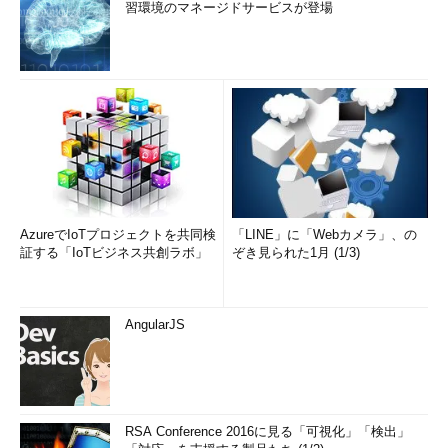
の“謎バージョン”の存在理由
習環境のマネージドサービスが登場
Windowsの「消したい警告」「消せない警告」「消さない
方がよかった警告」
Y2K問題対応の名残か？ まことしやかに語られる
「NET.EXE」とは別に「NET1.EXE」が存在する理由
IT管理者を泣かせるWindowsの製品名変更やバージョン形
式変更まとめ
ストア版「Microsoft Defender」アプリの“強制インストー
ルが始まる”は勘違い？
AzureでIoTプロジェクトを共同検
「LINE」に「Webカメラ」、の
結局のところ、Windows 10の「Internet Explorer」はいつ
証する「IoTビジネス共創ラボ」
ぞき見られた1月 (1/3)
無効化されたのか？――IE終了の真相
ユーザーフレンドリーとはいえない、Hyper-Vの仮想ハー
ドディスクに必須のアクセス許可
AngularJS
Windows 11 HomeプリインストールPCでは既定のはずの
コア分離で「メモリ整合性」を有効化できないのはなぜ
か？
Windows標準搭載の遠隔支援ツール「クイックアシスト」
RSA Conference 2016に見る「可視化」「検出」
が別モノになっていた！