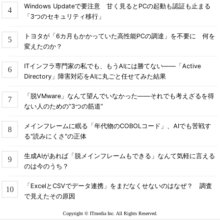
能になった非推奨機能の末路は……
Windows Updateで要注意 甘く見るとPCの起動も認証も止まる
再び、Windows 10の「有効化パッケージ（EKB）」の秘密
「3つのセキュリティ移行」
を暴く
トヨタが「6カ月もかかっていた高性能PCの調達」を不要に 何を
華々しくデビューしながらも、静かに気配を消そうとして
変えたのか？
いるNTFSの機能「トランザクションNTFS（TxF）」とは
「モダンブートメニュー」アプリで遊んでいたら、高機能
ITインフラ専門家の私でも、もうAIには勝てない――「Active
（？）シャットダウン／再起動ツールができちゃった
Directory」障害対応をAIに丸ごと任せてみた結果
だまされたと思ってお試しあれ！ VHD／VHDXファイル
「脱VMware」なんて望んでいなかった――それでも考えざるを得
のサイズ縮小を“もう一押し”する魔法の手順
ない人のための“3つの筋道”
ちょっと待った！ 個人向けMicrosoft Defenderアプリは
Microsoft 365製品ファミリー向けではありません、
メインフレームに眠る「年代物のCOBOLコード」、AIでも苦戦す
る"読みにくさ"の正体
Windows標準のDefenderも置き換えません
Windows Server 2022のSMTPサーバが構成不能に！ さ
生成AIがあれば「脱メインフレームもできる」なんて気軽に言える
あどうしましょう
のは今のうち？
Windowsのモダンブートメニュー、その正体はレガシーな
「ExcelとCSVでデータ連携」をまだなくせないのはなぜ？ 調査
アプリだった？
で見えたその原因
それは、Windows 11であり、Windows 10でもある
――WSUSで見つかったWindowsの混乱とは？
Copyright © ITmedia Inc. All Rights Reserved.