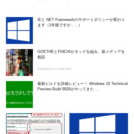
えないのかというと、そうではないのです。
Visual Studio PremiumやProfessionalを含むWindows Server
IEと.NET Frameworkのサポートポリシーが変わり
2012の仮想マシンイメージなら、以前から仮想マシンギャラリー
ます（1年後ですが……）
で利用可能です。あるいは、Windows 8.1またはWindows 7 SP1
のイメージで作成した仮想マシンに、MSDNサブスクリプション
から入手できるライセンスを持つVisual Studio製品をインストー
GOETHEとFINCHIがタッグを組み、新メディアを
ルして利用するという方法もあります。
創設
以下の「仮想マシンのライセンスFAQ」に記されている通り、
PR(FINCHI on GOETHE)
MSDNサブスクリプションには、MSDNに含まれるソフトウェア
（ただし、WindowsクライアントおよびWindows Serverを除
最新ビルドを詳細レビュー！ Windows 10 Technical
く）をMicrosoft Azure仮想マシンにインストールして使用する
Preview Build 9926がやってきた ...
権利があります。
仮想マシンのライセンスFAQ
ちなみに、すでにMicrosoft Azure仮想マシンまたはローカル
PCのVisual Studio 2013の開発環境が利用できる場合、Microsoft
Azureの管理ポータルにアクセスしなくても、Visual Studioの