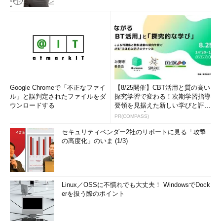
Windows 7の仮想マシンイメージの提供は、
MSDNサブスクリプ
ションの特典として用途限定で例外的に許可されるもの
です。
先ほどの「仮想マシンライセンスのFAQ」のページにも書いて
いますが、そもそもWindowsデスクトップOSの製品使用権で
は、Microsoft Azureのようなマルチテナント型ホスティングで
の使用は制限されています。これは、Microsoft Azure仮想マシ
Google Chromeで「不正なファイ
【8/25開催】CBT活用と質の高い
ンに限った話ではなく、他社のパブリッククラウドでも制限され
ル」と誤判定されたファイルをダ
探究学習で変わる！次期学習指導
ます。つまり、パブリッククラウドを利用して、VDI（Virtual
ウンロードする
要領を見据えた新しい学びと評価
Desktop Infrastructure：仮想デスクック基盤）を構築するとい
のカタチ【オンラインイベ...
PR(COMPASS)
うことは、
マイクロソフトの現在のライセンス体系では不可能
と
セキュリティベンダー2社のリポートに見る「攻撃
いうことになります。
の高度化」のいま (1/3)
WindowsデスクトップOSを使用しないVDI環境であれば、現在
のライセンス体系でもパブリッククラウドで実現可能です。それ
は、
Windows Serverのリモートデスクトップ（RD）セッショ
Linux／OSSに不慣れでも大丈夫！ WindowsでDock
ンホストをMicrosoft Azure仮想マシンや他社のパブリッククラ
erを扱う際のポイント
ウドでホストして、マルチユーザーで利用する
方法です（
画面
5
）。Windows Server 2008 R2のリモートデスクトップサービ