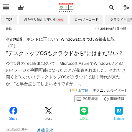
TOP
AIを作り動かし守り生かす
ロー/ノーコード
クラウドネイ
連載
2014年8月1日 公開
その知識、ホントに正しい？ Windowsにまつわる都市伝説
（11）
“デスクトップOSもクラウドから”にはまだ早い？
今年5月のTechEdにおいて、Microsoft AzureでWindows 7／8.1
のイメージが利用可能になったことが発表されました。それだけ
聞くと“いよいよデスクトップOSがクラウドで動く時代が来た
か！”と早合点してしまいそうですが……。
[
山市良
，テクニカルライター]
PC用表示
関連情報
Share
Post
LINE
Hatena
連載目次