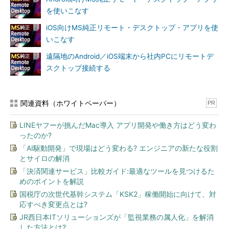
ププロトコル）7.1以降に対応したクライアントから接続すれば、
を使いこなす
RemoteFXテクノロジ（ただし、仮想GPU機能であるRemoteFX
3Dビデオアダプターを除く）のパフォーマンスやエクスペリエ
iOS向けMS純正リモート・デスクトップ・アプリを使
ンス機能を利用できるので、さらに快適に使えるでしょう。
いこなす
遠隔地のAndroid／iOS端末から社内PCにリモートデ
Windows 8.1はEnterpriseエディションなので、Enterpriseエデ
スクトップ接続する
ィション限定のRemoteFX USBデバイスリダイレクト機能を利用
して、ローカルのUSBデバイスをクラウド側の仮想マシンで利用
することも可能です。
関連資料（ホワイトペーパー）
PR
なお、仮想マシンギャラリーのWindows 8.1のイメージは英語
LINEヤフーが挑んだMac導入 アプリ開発や働き方はどう変わ
版で提供されますが、コントロールパネルの「言語
ったのか?
（Language）」から「日本語」言語パックをダウンロードして
「AI駆動開発」で現場はどう変わる? エンジニアの新たな役割
インストールすれば、完全に日本語化することが可能です（
画面
とサイロの解消
2
）。Windows 7 SP1の場合は、Windows Updateのオプション
「決済関連サービス」比較ガイド:最適なツールを見つけるた
の更新プログラムから「日本語」言語パックをインストールする
めのポイントを解説
ことができます。
国税庁の次世代基幹システム「KSK2」稼働開始に向けて、対
応すべき変更点とは?
JR西日本ITソリューションズが「監視業務の属人化」を解消
した方法とは?