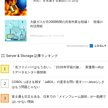
「対応」を支援する製品たち (1/2)
これがあったら危ないのか？――同じPCなのに名前がコロ
コロ変わるWindowsサービスの秘密
ややこしや、最新WSL2のバージョンは「1.0.0.0」
大阪ガスが月2000時間の共有作業を削減！ 現場の
――WSL2をインストールする最新手順も紹介
AI活用術
Windows 10 2022 Update（バージョン22H2）の「限られ
た範囲の新機能」って何？
PR(ITmedia エンタープライズ)
Windowsのリソースモニターから消えた「ディスク活
Recommended by
動」、このトラブルの解決策は？
黒や緑もあった？ あの背景があの色である限り、
Server & Storage 記事ランキング
Windowsのブルースクリーンは“青”がいい
Microsoft Edgeバージョン105のユーザーエージェント
「光ファイバーはもう古い」「2035年宇宙の旅」 実運用へ向か
（UA）文字列の変化が気になる
うデータセンター新技術
Linux用Windowsサブシステム（WSL）の登場とPOSIXサ
COBOLっぽさを残す「JaBOL」の是非を問い直す――Javaらしさ
ポートの変化をおさらい
はもう問題じゃない
MicrosoftにフィードバックしたWindows Serverのあのバ
グはどうなった？
富士通も日立も去る、日本での「メインフレーム脱却」が一筋縄で
はいかない理由
次期Windows Serverからついにアレが消える！ 動作不