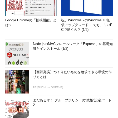
「サーバーエクスプローラー」から開発、テスト用のWindows 7
またはWindows 8.1仮想マシンをMicrosoft Azureに直接プロビジ
ョニングして、リモートデスクトップ接続やWindows
Google Chromeの「拡張機能」と
祝、Windows 7のWindows 10無
PowerShellで接続することが可能になっています（
画面4
）。
は？
償アップグレード！ でも、古いP
Cで動くの？ (1/2)
Node.jsのMVCフレームワーク「Express」の基礎知
識とインストール (1/3)
【西野亮廣】つくりたいものを追求できる環境の作
り方とは
PR(FINCHI on GOETHE)
画面4
Visual Studio 2013の開発環境から、Microsoft Azu
re上に仮想マシンを直接プロビジョニングすることが可能
まだあるぞ！ グループポリシーの“鉄板”設定パート
2
そもそもWindowsデスクトップOSのホスティングはNG！
Microsoft Azure仮想マシンにおけるWindows 8.1および