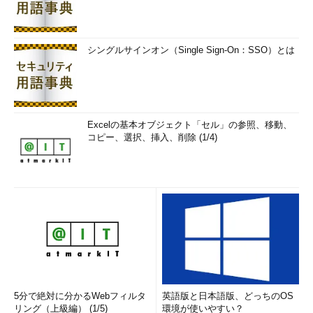
Ultimate with MSDNサブスクリプション
」に関連付けられた
Microsoftアカウントによるライセンス認証が必要になります
（
画面3
）。Visual Studio Premium with MSDNや、Visual
シングルサインオン（Single Sign-On：SSO）とは
Studio Professional with MSDNサブスクリプションのライセン
スでは開発環境を利用できません。
Excelの基本オブジェクト「セル」の参照、移動、
コピー、選択、挿入、削除 (1/4)
画面3
プレインストールのVisual Studioを利用するには、
「Visual Studio Ultimate with MSDNサブスクリプション」
のライセンス認証が必要
では、Visual Studio Ultimate with MSDN以外のサブスクリプ
5分で絶対に分かるWebフィルタ
英語版と日本語版、どっちのOS
ション契約者はMicrosoft Azure仮想マシンでVisual Studioを使
リング（上級編） (1/5)
環境が使いやすい？