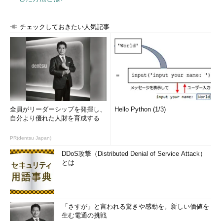
チェックしておきたい人気記事
画面2
ローカルのオーディオデバイスを使用した再生や録
音、RemoteFX USBデバイスリダイレクトによるローカル接
続のUSBデバイスの使用も可能。言語パックの追加で日本語
全員がリーダーシップを発揮し、
Hello Python (1/3)
化も簡単
自分より優れた人財を育成する
MSDNサブスクライバーに用途限定で提供
PR(dentsu Japan)
DDoS攻撃（Distributed Denial of Service Attack）
Microsoft Azureの仮想マシンでは、Windows Server 2008 R2
とは
SP1以降のWindows Serverと、いくつかのLinuxディストリビュ
ーションがゲストOSとして正式にサポートされています。
Windows Server 2003 R2以前のレガシーなWindows Serverや
WindowsデスクトップOSはサポートされていないだけでなく、
「さすが」と言われる驚きや感動を。新しい価値を
ライセンス上、許可されてもいません。
生む電通の挑戦