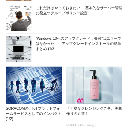
イセンス）ではなく、「RDS SAL」（サブスクライバーアクセス
これだけはやっておきたい！ 基本的なサーバー管理
ライセンス）でリモートデスクトップ接続することになります。
に役立つグループポリシー設定
また、企業が独自にセッションベースの仮想デスクトップ環境
をクラウド上に構築することも可能です。マイクロソフトは
2014年1月にマイクロソフト製品使用権を改定し、RDS CALのク
“Windows 10へのアップグレード：失敗”はエラーで
ラウドでの使用が許可されました。このライセンスの改定につい
はなかった――アップグレードインストールの簡単
まとめ (1/3...
ては、前出の「仮想マシンライセンスのFAQ」で説明されていま
す。
なお、エンドユーザーが所有するWindowsデスクトップOS用
のVDIサーバーを、マルチテナントではない、顧客専用のホステ
ィング環境でハウジングするかたちでサービスプロバイダーが
VDI環境をサービスすることは許可されています。
“クラウドでVDIしない理由はコスト節約のため”という都市
伝説
SORACOMの、IoTプラットフォ
「丁寧なクレンジングこそ、美肌
ームサービスとしてのインパクト
作りの近道！」
(1/2)
“クラウドのVDIサービス”といえば「
Amazon WorkSpaces
」
など、いくつかサービスを目にしたことがあるかもしれません。
PR(DHC｜CanCam.jp)