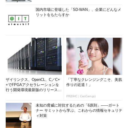
ス（RDS）はWindows 7相当、Windows Server 2012のRDSなら
Windows 8相当、Windows Server 2012 R2のRDSならWindows
国内市場に登場した「SD-WAN」、企業にどんなメ
8.1相当のデスクトップ環境を提供することが可能です。
リットをもたらすか
画面5
Windows Server 2012 R2 UpdateのRDSで構築した
ザイリンクス、OpenCL、C／C+
セッションベースの仮想デスクトップ。Windows 8.1 Updat
「丁寧なクレンジングこそ、美肌
+でFPGAアクセラレーションを
eと同じエクスペリエンスを提供できる。2014年1月からはR
作りの近道！」
行う開発環境最新版のリリースを
DS CALの権利が拡張され、クラウド上にサーバーを配置で
発表
きるようになった
PR(DHC｜CanCam.jp)
未知の脅威に対抗するための「6原則」――ガート
サービスプロバイダーの場合は、「Microsoft Services
ナー サミットから学ぶ、これからの情報セキュリテ
Provider License Agreement」（SPLA）というライセンスプロ
ィ対策
グラムを通じて、そのようなサービスを提供可能です。その場
合、エンドユーザーは「RDS CAL」（クライアントアクセスラ