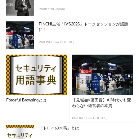
今回、新たにWindowsデスクトップOSの仮想マシンイメージ
PR(dentsu Japan)
が利用可能になったということで、“これからはWindowsのデス
クトップ環境や最新のVisual Studio開発環境を使いたいときに使
FINCHI主催「IVS2026」トークセッションが話題
いたいだけ、クラウドから時間借りできる！”あるいは“Microsoft
に！
VDIをクラウド上に構築できる”と早合点してしまう人もいそうで
PR(FINCHI on GOETHE)
すが、決してそういうことではありませんのでご注意ください。
仮想マシンギャラリーのイメージの説明にしっかりと書いてあ
りますが、“WindowsデスクトップOSのイメージは、
MSDN（Microsoft Developer Network）サブスクリプション契
約者に対して提供されるもの”です。その用途は、
Windowsデス
クトップOSを対象としたアプリケーションの開発とテスト
に限
定されます。
Forceful Browsingとは
【見城徹×藤田晋】AI時代でも変
わらない経営者の本質
Windows 7 and Windows 8.1 client VM images are now
available for MSDN subscribers
PR(FINCHI on GOETHE)
また、Visual Studioを含むイメージはUltimateエディションな
「トロイの木馬」とは
ので、そのVisual Studioで開発を行うには「
Visual Studio