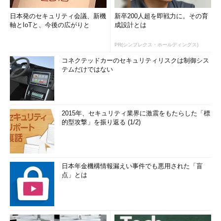
日本発のセキュリティ会議、新機
新卒200人超を即戦力に。その育
画面6
Amazon WorkSpacesは、Windows Server 2008 R
軸とIoTと、今後の広がりと
成設計とは
2のRDSでWindows 7エクスペリエンスを提供するもの。Wi
ndows 7そのものではない理由は、ライセンスコストではな
く、WindowsデスクトップOSのライセンス制限にある
PR(シンプレクス・ホールディングス)
コネクテッドカーのセキュリティリスクは制御シス
WindowsデスクトップOSそのもののVDIをクラウドで提供でき
テムだけではない
ないのは、
Microsoft VDIのライセンスコストが高いから
という
記事を見たことがあります。しかし、本当の理由はライセンスコ
ストではなく、WindowsデスクトップOSのライセンス上、許可
されていないということになります。つまり、
技術的には可能で
2015年、セキュリティ業界に激震をもたらした「標
も、やってはいけない
のです。
的型攻撃」を振り返る (1/2)
「その知識、ホントに正しい？ Windowsにまつわる都市伝説」バックナンバー
“非推奨機能リスト”に入っても使い続けたいWindows 10／
日本年金機構情報漏えい事件でも悪用された「盲
11の機能
点」とは
“ウソ”、Windows Updateの裏ワザ「UsoClient
StartScan」がWindows 11から使えなくなった！ は“ウ
ソ”
Windows 11 バージョン23H2がWindows Update経由でや