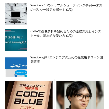
例えば、Amazon WorkSpacesは、Amazon Web Servicesのクラ
Windows 10のトラブルシューティング事例──未知
ウドにデスクトップ環境を簡単にプロビジョニングでき、
のポリシー設定を探せ！ (1/2)
Windows 7エクスペリエンス環境を提供するサービスです。
Amazon WorkSpaces
Caffeで画像解析を始めるための基礎知識とインス
この種のVDIサービスは、WindowsデスクトップOSをクラウド
トール、基本的な使い方 (1/2)
にホストしているわけではありません。Windows 7エクスペリエ
ンスを提供するAmazon WorkSpacesは、Windows Server 2008
R2のRDSを、SPLAのライセンスに基づいて提供する“セッション
Windows系ITエンジニアのための産業用ドローン開
ベースのVDI環境”になります（
画面6
）。
発環境