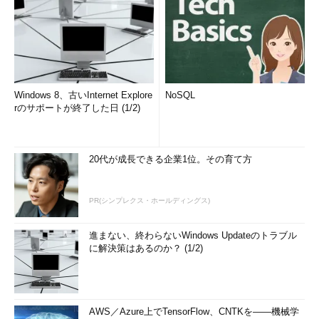
って来る体験が“人それぞれ”なワケ
Windowsに標準搭載されていた、あのトラブルシューティ
ングツールは今どこに？
Excel バージョン2308に追加されたはずの“新機能［Ctrl］
＋［Shift］＋［V］が使えない”のはなぜ？
Windows 8、古いInternet Explore
NoSQL
Windows 10／11のアップデートに隠された「更新の履歴」
rのサポートが終了した日 (1/2)
の謎を解き明かせ
Windowsで一度はやっておきたい「コンポーネントスト
20代が成長できる企業1位。その育て方
ア」の最適化だが、「CleanmgrはWinSxSからコピーすれ
ば使える」のワナとは
仮想マシン接続でWindows 11ゲストに送信したテキストか
PR(シンプレクス・ホールディングス)
ら改行が消失？ その意外な原因とは……
Microsoft純正ディスクイメージ変換ツール「Disk2vhd」
進まない、終わらないWindows Updateのトラブル
に解決策はあるのか？ (1/2)
のv2.02がv2.01よりも“ダウングレードしている”疑惑
Windows Server 2022のもう1つのエディション、
「Essentials」ってどうなの？
いまだに生きていた「Security Essentials」と「Edge」
AWS／Azure上でTensorFlow、CNTKを――機械学