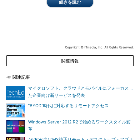
続きを読む
（Windows Media Playerなどのメディア関連を含まない欧州向
けのエディション）なので、実質は
“Windows Studio Ultimate
2013 Update 2がインストール済みのWindows 8.1”
と、
“OSの
みのWindows 8.1およびWindows 7 SP1”
の3つのイメージとい
うことになります。
WindowsのNエディションとは
（マイクロソフト）
Copyright © ITmedia, Inc. All Rights Reserved.
EnterpriseエディションだからRemoteFX USBが使える
関連情報
試しに、Visual Studio 2013入りのWidows 8.1 Enterpriseイメ
関連記事
ージを選択して、Microsoft Azureに仮想マシンを作成してみま
した。仮想マシンのプロビジョニングはわずか数分で完了し、
マイクロソフト、クラウドとモバイルにフォーカスし
Windows標準の「リモートデスクトップ接続」クライアント
た企業向け新サービスを発表
（Mstsc.exe）を使用してクラウド（Microsoft Azure）上の仮想
“BYOD”時代に対応するリモートアクセス
マシンのデスクトップに接続できるようになります。
仮想マシンは日本リージョン（Microsoft Azureの東日本およ
Windows Server 2012 R2で始めるワークスタイル変
び西日本データセンター）にも作成できるので、低いネットワー
革
クレイテンシで快適に利用できます。RDP（リモートデスクトッ
Android向けMS純正リモート・デスクトップ・アプリ