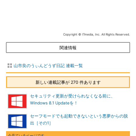
Copyright © ITmedia, Inc. All Rights Reserved.
関連情報
画面2
「セーフモードとネットワーク」でいくつかのWind
山市良のうぃんどうず日記 連載一覧
ows Update（wuauserv）関連サービスの実行を許可する
と、更新プログラムのインストールが可能になる
新しい連載記事が 270 件あります
「Windows Update」コントロールパネルがない！
Windows Update関連のサービスを「セーフモードとネットワ
セキュリティ更新が受けられなくなる前に、
ーク」で許可すれば、Windows Updateスタンドアロンインスト
Windows 8.1 Updateを！
ーラーの実行だけでなく、Windows Updateも実行できるように
セーフモードでも起動できないという悪夢からの脱
なるはずです。
出［その1］
しかし、Windows Vista以降のPCを「セーフモードとネットワ