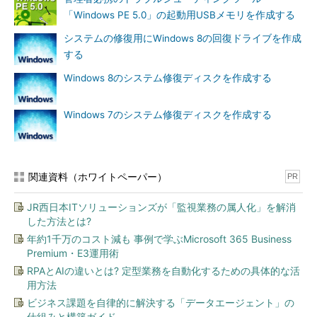
「Windows PE 5.0」の起動用USBメモリを作成する
システムの修復用にWindows 8の回復ドライブを作成
する
Windows 8のシステム修復ディスクを作成する
画面3
Windows Vista以降のPCを「セーフモードとネット
Windows 7のシステム修復ディスクを作成する
ワーク」や「セーフモード」で起動すると、「Windows Up
date」コントロールパネルが無効化される
どうやら「セーフモード」や「セーフモードとネットワーク」
関連資料（ホワイトペーパー）
PR
では、Windows UpdateのUIは無効になるようです。ただし、無
効になるのは“コントロールパネルのWindows UpdateのUI”であ
JR西日本ITソリューションズが「監視業務の属人化」を解消
って、Windows Updateの機能そのものが無効になっているわけ
した方法とは?
ではありません。
年約1千万のコスト減も 事例で学ぶMicrosoft 365 Business
Premium・E3運用術
なぜなら、Windows 8の場合は「PC設定」→「Windows
RPAとAIの違いとは? 定型業務を自動化するための具体的な活
Update」、Windows 8.1の場合は「PC設定」→「保守と管理」
用方法
→「Windows Update」のモダンUIを使用して、Windows
ビジネス課題を自律的に解決する「データエージェント」の
Updateによる更新のチェックとインストールが可能だからです
仕組みと構築ガイド