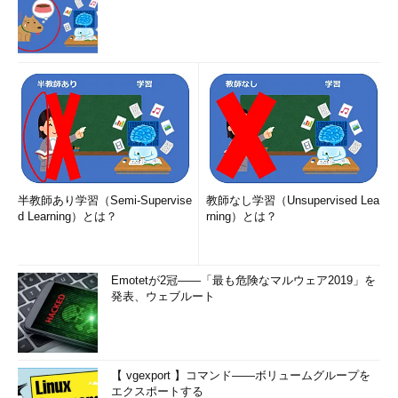
目的を達成できそうです。
HKEY_CLASSES_ROOT\CLSID\{36eef7db-88ad-4e81-
ad49-0e313f0c35f8}
しかし、キーの中に値を作成しようとすると、「値を作成でき
ません。レジストリへの書き込み中にエラーが発生しました。」
と表示されました。そこで、このキーの所有者を既定の
「TrustedInstaller」からローカルの「Administrators」に変更
し、「Administrators」にフルコントロールのアクセス許可を与
半教師あり学習（Semi-Supervise
教師なし学習（Unsupervised Lea
えた上でキーを作成しました（
画面6
）。
d Learning）とは？
rning）とは？
Emotetが2冠――「最も危険なマルウェア2019」を
発表、ウェブルート
【 vgexport 】コマンド――ボリュームグループを
エクスポートする