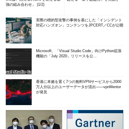
ク」でもWindows Updateする”ということに固執してしまいまし
強の組み合わせ」 (1/2)
たが、緊急のトラブルを解決するためにここまでする必要はない
でしょう。
実際の標的型攻撃の事例を基にした「インシデント
対応ハンズオン」コンテンツをJPCERT／CCが公開
次回は、「セーフモード」でも起動できなくなったPCに更新
プログラムをインストールしたり、アンインストールしたりする
テクニックを紹介します。知っているとちょっとしたヒーローに
なれるかもしれませんよ。それともオタクっぽいと思われたりし
Microsoft、「Visual Studio Code」向けPython拡張
機能の「July 2020」リリースを公...
て……。
筆者紹介
香港に本拠を置く7つの無料VPNサービスから2000
山市 良（やまいち りょう）
万人分以上のユーザーデータが流出――vpnMentor
が発見
岩手県花巻市在住。Microsoft MVP：Hyper-V（Oct 2008 -
Sep 2014）。SIer、IT出版社、中堅企業のシステム管理者を
経て、フリーのテクニカルライターに。マイクロソフト製品、
テクノロジを中心に、IT雑誌、Webサイトへの記事の寄稿、ド
キュメント作成、事例取材などを手がける。個人ブログは『
山
市良のえぬなんとかわーるど
』。