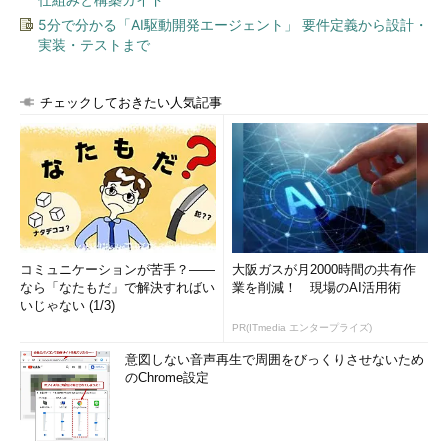
（
画面4
）。
5分で分かる「AI駆動開発エージェント」 要件定義から設計・
実装・テストまで
チェックしておきたい人気記事
コミュニケーションが苦手？――
大阪ガスが月2000時間の共有作
画面4
Windows 8.1の「セーフモードとネットワーク」の
なら「なたもだ」で解決すればい
業を削減！ 現場のAI活用術
場合も「Windows Update」コントロールパネルは無効化さ
いじゃない (1/3)
れるが、モダンUIの「Windows Update」を使用して更新す
ることができた
PR(ITmedia エンタープライズ)
意図しない音声再生で周囲をびっくりさせないため
【対処方法 その1】スクリプトでWindows Updateを実行
のChrome設定
する
Windows Update Agent APIは公開されている