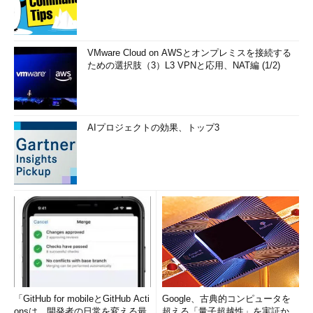
画面7
「コントロールパネル」に「Windows Update」の
VMware Cloud on AWSとオンプレミスを接続する
項目が復活した
ための選択肢（3）L3 VPNと応用、NAT編 (1/2)
AIプロジェクトの効果、トップ3
画面8
「セーフモードとネットワーク」で「コントロール
パネル」からのWindows Updateによる更新に成功！
なお、この方法はレジストリキーの所有者やアクセス許可の変
更が必要なので、決してお勧めはしません。この方法を行う方
「GitHub for mobileとGitHub Acti
Google、古典的コンピュータを
は、自己責任でお願いします。“「セーフモードとネットワー
onsは、開発者の日常を変える最
超える「量子超越性」を実証か