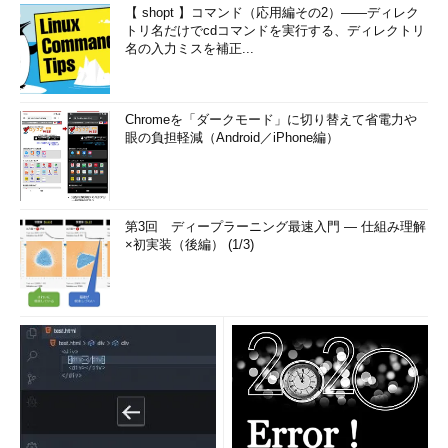
Windows Scripting：Windows Updateをスクリプトから
【 shopt 】コマンド（応用編その2）――ディレク
トリ名だけでcdコマンドを実行する、ディレクトリ
（WindowsUpdate.ps1）
名の入力ミスを補正...
Chromeを「ダークモード」に切り替えて省電力や
眼の負担軽減（Android／iPhone編）
第3回 ディープラーニング最速入門 ― 仕組み理解
画面5
Windows Updateで更新プログラムを確認、ダウン
×初実装（後編） (1/3)
ロード、インストールまでを自動的に行う筆者自作（大部分
が別のサンプルのコピペです）のサンプルスクリプト「Win
dowsUpdate.vbs」
これらのスクリプトは、Windows UpdateやMicrosoft Update
で自動選択される推奨の更新プログラムを全てインストールしよ
うとします。4年程前に書いたスクリプトですが、最新の
Windows 8.1環境でも動作します。
これらのスクリプトをWindows Updateサービスを有効にした