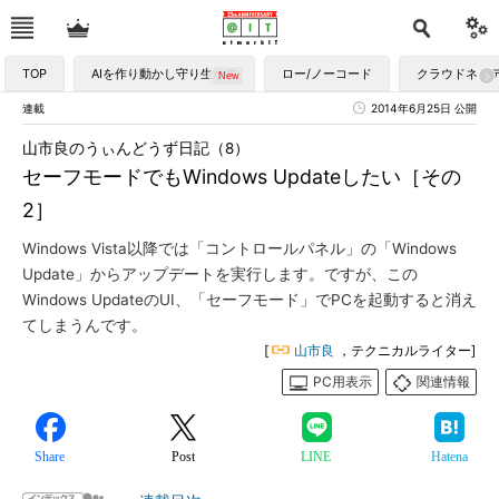
TOP
AIを作り動かし守り生かす
ロー/ノーコード
クラウドネイ
連載
2014年6月25日 公開
山市良のうぃんどうず日記（8）
セーフモードでもWindows Updateしたい［その
2］
Windows Vista以降では「コントロールパネル」の「Windows
Update」からアップデートを実行します。ですが、この
Windows UpdateのUI、「セーフモード」でPCを起動すると消え
てしまうんです。
[
山市良
，テクニカルライター]
PC用表示
関連情報
Share
Post
LINE
Hatena