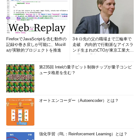
なります。ただし、既定の仕様をカスタマイズすることは可能で
す。そのヒントをWindowsの開発者向けドキュメントの中に見つ
けました。
Windows | Dev Center - Desktop > Accessing the
FirefoxでJavaScriptを含む動作の
3キロ先の父の職場まで三輪車で
Control Panel in Safe Mode（英語）
記録や巻き戻しが可能に、Mozill
走破 内向的で行動派なアイスラ
aが実験的プロジェクトを推進
ンド生まれのCTOが東京工業大学
Windows Vista以降では、レジストリに登録されているコント
を選んだ理由 (1/2)
ロールパネルの各項目（.cplや.dllなど）に対応した
第235回 Intelの量子ビット制御チップが量子コンピ
「System.ControlPanel.EnableInSafeMode」という名前のキー
ュータ格差を生む？
または値に、「1（セーフモードで項目を表示）」「2（セーフモ
ードとネットワークで項目を表示）」「3（両方で項目を表
示）」の値を設定することで、既定で非表示になっているコント
ロールパネルを表示するようにカスタマイズできるようです。
オートエンコーダー（Autoencoder）とは？
レジストリを「Windows Update」という文字列で検索したと
ころ、以下の場所にそれらしきキーを見つけました。このキーの
中に「System.ControlPanel.EnableInSafeMode」という
REG_DWORD値を作成し、値に「2」または「3」を設定すれば
強化学習（RL：Reinforcement Learning）とは？