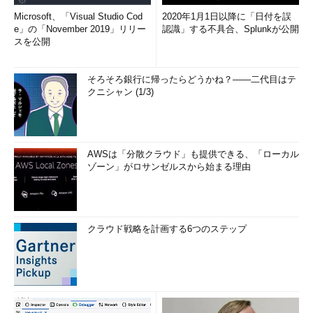
「セーフモードとネットワーク」で実行すれば、Windows
Microsoft、「Visual Studio Cod
2020年1月1日以降に「日付を誤
e」の「November 2019」リリー
認識」する不具合、Splunkが公開
Updateを実行できます。もちろん、タスクスケジューラーから
スを公開
自動実行するなど、これらのスクリプトを普段使いで活用するこ
ともできます。自由にコピペ、改造してお使いください。
そろそろ銀行に帰ったらどうかね？――二代目はテ
余談になりますが、Windows Server 2008 R2のServer Coreイ
クニシャン (1/3)
ンストール、およびWindows Server 2012以降にある
「sconfig」ユーティリティの「更新プログラムのダウンロード
とインストール」メニューは、同じサンプルスクリプトをベース
AWSは「分散クラウド」も提供できる、「ローカル
にした「％Windir％\System32\ja-
ゾーン」がロサンゼルスから始まる理由
jp\WUA_SearchDownloadInstall.vbs」を実行するようになって
います。
【対処方法 その2】「Windows Update」コントロールパ
クラウド戦略を計画する6つのステップ
ネルを復活させる
PCを「セーフモード」や「セーフモードとネットワーク」で
起動すると、Windows Updateを含む一部のコントロールパネル
項目が利用できなくなるという状況についても解明しました。結
論から言うと、これは
“Windows Vista以降の仕様”
ということに