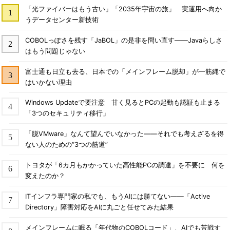
「光ファイバーはもう古い」「2035年宇宙の旅」 実運用へ向か
うデータセンター新技術
COBOLっぽさを残す「JaBOL」の是非を問い直す――Javaらしさ
はもう問題じゃない
富士通も日立も去る、日本での「メインフレーム脱却」が一筋縄で
はいかない理由
Windows Updateで要注意 甘く見るとPCの起動も認証も止まる
「3つのセキュリティ移行」
「脱VMware」なんて望んでいなかった――それでも考えざるを得
ない人のための“3つの筋道”
トヨタが「6カ月もかかっていた高性能PCの調達」を不要に 何を
変えたのか？
ITインフラ専門家の私でも、もうAIには勝てない――「Active
Directory」障害対応をAIに丸ごと任せてみた結果
メインフレームに眠る「年代物のCOBOLコード」、AIでも苦戦す