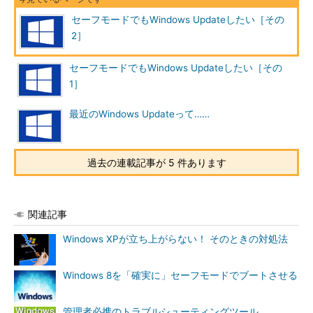
ーク」で起動して「コントロールパネル」を開くと、通常起動時
よりも表示される項目が少ないことに気が付くでしょう。そし
セーフモードでもWindows Updateしたい［その
て、「セーフモードとネットワーク」で起動したPCの「コント
2］
ロールパネル」の中には、Windows Updateは見当たりません。
これは「セーフモード」の場合も同様です。
セーフモードでもWindows Updateしたい［その
1］
Windows Updateのユーザーインターフェイス（UI）は、次の
いずれかのコマンドラインを実行して開くことができます。しか
最近のWindows Updateって……
し、「セーフモードとネットワーク」でこれらのコマンドを実行
しても、何も起きません（
画面3
）。
過去の連載記事が 5 件あります
control.exe /name Microsoft.WindowsUpdate
関連記事
wuauclt.exe /showWindowsUpdate または /showWU
Windows XPが立ち上がらない！ そのときの対処法
Windows 8を「確実に」セーフモードでブートさせる
管理者必携のトラブルシューティングツール