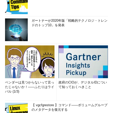
画面6
HKEY_CLASSES_ROOT\CLSID\{36eef7db-88ad-4
e81-ad49-0e313f0c35f8}キーに「System.ControlPanel.E
ガートナーが2020年版「戦略的テクノロジ・トレン
nableInSafeMode」のREG_DWORD値を作成し、「2」また
ドのトップ10」を発表
は「3」に設定する
「System.ControlPanel.EnableInSafeMode」の値を作成、設
定後にコントロールパネルを開くと、めでたくWindows Update
の項目が表示されました。もちろん、この項目をクリックして
Windows Updateを実行することもできました（
画面7
、
画面
8
）。
ベンダーは見つからないって言っ
政府のCIOが、デジタルIDについ
たじゃないか！――ふたりはライ
て知っておくべきこと
バル (1/3)
【 vgcfgrestore 】コマンド――ボリュームグループ
のメタデータを復元する