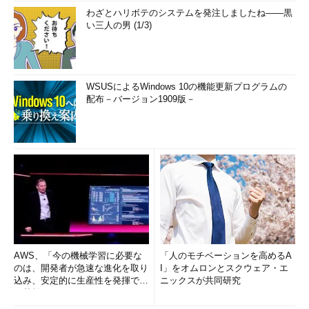
COM（Component Object Model）インターフェイスであるた
わざとハリボテのシステムを発注しましたね――黒
め、Windows Updateの標準UIを使用しなくても、Windows
い三人の男 (1/3)
Script Host（WSH）のスクリプトやWindows PowerShellスクリ
プトからWindows Updateを実行することができます。以下のサ
イトには、さまざまなサンプルスクリプトが掲載されています。
WSUSによるWindows 10の機能更新プログラムの
MSDN Library > Windows Update Agent API > Using the
配布－バージョン1909版－
Windows Update Agent API（英語）
筆者は以前、上記サイトのサンプルの1つ
「Searching,Downloading,and Installing
Updates（WUA_SearchDownloadInstall.vbs）」をコピペして、
ユーザーの対話なしで検索からダウンロード、インストール、必
要な場合はPCの再起動までを実行するWSH用の
VBScript（WindowsUpdate.vbs）とWindows PowerShellスクリ
プト（WindowsUpdate.ps1）を書いたことがあります（
画面
5
）。
AWS、「今の機械学習に必要な
「人のモチベーションを高めるA
のは、開発者が急速な進化を取り
I」をオムロンとスクウェア・エ
込み、安定的に生産性を発揮でき
ニックスが共同研究
Windows Scripting：Windows Updateをスクリプトから
る基盤」 (1/2)
（WindowsUpdate.vbs）