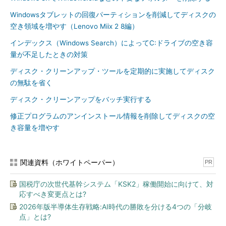
TechNet）
Windowsタブレットの回復パーティションを削減してディスクの
System32フォルダー内のTelnet.exeをFindLinksで調べると、
空き領域を増やす（Lenovo Miix 2 8編）
もう一つのハードリンクとしてWinSxSフォルダー内の
インデックス（Windows Search）によってC:ドライブの空き容
Telnet.exeへのリンクが示されます（
画面3
）。逆に、WinSxSフ
量が不足したときの対策
ォルダー内のTelnet.exeをFindLinksで調べると、System32フォ
ディスク・クリーンアップ・ツールを定期的に実施してディスク
ルダー内のTelnet.exeがもう一つのハードリンクとして示されま
の無駄を省く
す。
ディスク・クリーンアップをバッチ実行する
修正プログラムのアンインストール情報を削除してディスクの空
き容量を増やす
関連資料（ホワイトペーパー）
PR
国税庁の次世代基幹システム「KSK2」稼働開始に向けて、対
画面3
System32フォルダー内のTelnet.exeは、WinSxSフ
応すべき変更点とは?
ォルダー内のTelnet.exeと同じファイルを参照するハードリ
2026年版半導体生存戦略:AI時代の勝敗を分ける4つの「分岐
ンク
点」とは?