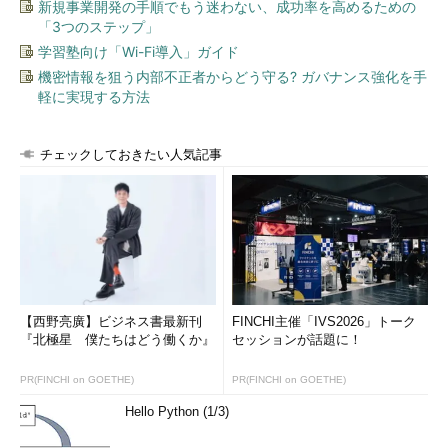
新規事業開発の手順でもう迷わない、成功率を高めるための
Windows UpdateはWinSxSフォルダーを更新します
「3つのステップ」
Windows Updateは、例えばTelnet.exeに対する更新があった
学習塾向け「Wi-Fi導入」ガイド
とすると、System32フォルダーのTelnet.exeではなく、WinSxS
機密情報を狙う内部不正者からどう守る? ガバナンス強化を手
フォルダー内のTelnet.exeを更新し、ロールバックできるように
軽に実現する方法
古いバージョンのTelnet.exeも保持してバージョン管理をしてい
ます。そして、最新のTelnet.exeに対するハードリンクを
チェックしておきたい人気記事
System32フォルダーのTelnet.exeに設定するのです。
Windows 8.1のTelnet.exeに対する更新はまだないので、
「Explorer.exe」で確認してみましょう。WinSxSフォルダーの中
を検索すると、ファイルサイズの異なる多数のExplorer.exeが見
つかりました（
画面4
）。
【西野亮廣】ビジネス書最新刊
FINCHI主催「IVS2026」トーク
『北極星 僕たちはどう働くか』
セッションが話題に！
PR(FINCHI on GOETHE)
PR(FINCHI on GOETHE)
Hello Python (1/3)