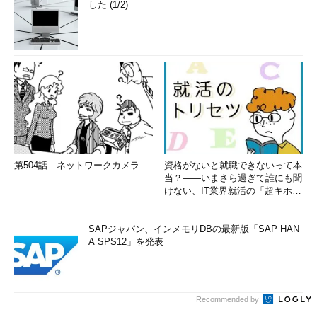
した (1/2)
第504話 ネットワークカメラ
資格がないと就職できないって本
当？――いまさら過ぎて誰にも聞
けない、IT業界就活の「超キホ
ン」 (1/3)
SAPジャパン、インメモリDBの最新版「SAP HAN
A SPS12」を発表
Recommended by