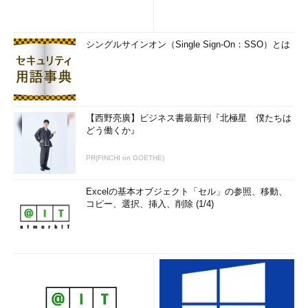
WinSxSフォルダーのサイズを縮小する方法の一つが、「ディ
スククリーンアップ」（Cleanmgr.exe）を使用した「Windows
Updateのクリーンアップ」です。これを実行すると、不要にな
シングルサインオン（Single Sign-On：SSO）とは
った古いバージョンのファイルが削除または圧縮され、ディスク
領域が解放されます。WinSxSフォルダー内でExplorer.exeを検索
した結果は、実行前と実行後でファイル数に変化はありませんで
した。更新プログラムのアンインストールに影響のない範囲でフ
ァイルを削除してくれるようです。
【西野亮廣】ビジネス書最新刊『北極星 僕たちは
どう働くか』
先ほども言いましたが、WinSxSフォルダーのサイズは実際よ
りも大きく見えてしまうため、クリーンアップを実行しても思っ
PR(FINCHI on GOETHE)
たほど小さくならないと思います（
画面5
）。
Excelの基本オブジェクト「セル」の参照、移動、
コピー、選択、挿入、削除 (1/4)
画面5
「Windows Updateのクリーンアップ」を実行して
も、WinSxSフォルダーのサイズに大きな変化がないのは、
このフォルダーのサイズ計算方法の問題。ディスク全体では