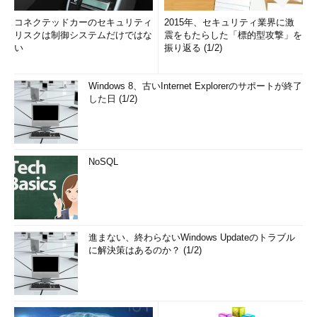
す。しかしながら、遭遇してしまった人は、理由が分からず面倒
コネクテッドカーのセキュリティ
2015年、セキュリティ業界に激
なことになったに違いありません。
リスクは制御システムだけではな
震をもたらした「標的型攻撃」を
い
振り返る (1/2)
「.NET Framework 3.5（.NET 2.0および3.0を含む）」は、
SQL Serverの前提コンポーネントです。前提コンポーネントの
Windows 8、古いInternet Explorerのサポートが終了
有効化が失敗すると、インストールを続行できません。
した日 (1/2)
Windows Server 2012 R2、Windows Server 2012、
Windows 8.1、またはWindows 8上でセキュリティ更新プ
ログラム 2966827 または 2966828 をインストールした
NoSQL
後でMicrosoft.NET Framework 3.5の機能を有効化できな
い（2014/10/09）
（マイクロソフト サポート）
Windows Server 2012 R2、Windows Server 2012、
Windows 8.1、およびWindows 8上の.NET Framework
3.5の更新プログラム（2014/10/07）
（マイクロソフト サ
進まない、終わらないWindows Updateのトラブル
に解決策はあるのか？ (1/2)
ポート）
筆者紹介