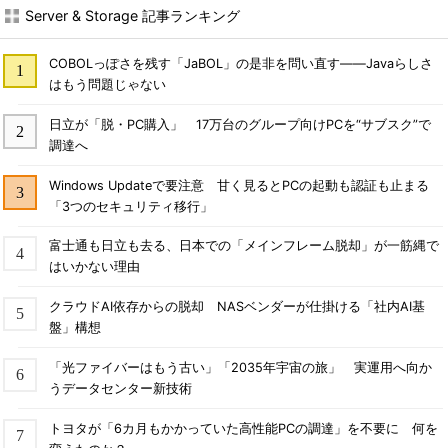
Server & Storage 記事ランキング
COBOLっぽさを残す「JaBOL」の是非を問い直す――Javaらしさ
はもう問題じゃない
日立が「脱・PC購入」 17万台のグループ向けPCを“サブスク”で
調達へ
Windows Updateで要注意 甘く見るとPCの起動も認証も止まる
「3つのセキュリティ移行」
富士通も日立も去る、日本での「メインフレーム脱却」が一筋縄で
はいかない理由
クラウドAI依存からの脱却 NASベンダーが仕掛ける「社内AI基
盤」構想
「光ファイバーはもう古い」「2035年宇宙の旅」 実運用へ向か
うデータセンター新技術
トヨタが「6カ月もかかっていた高性能PCの調達」を不要に 何を