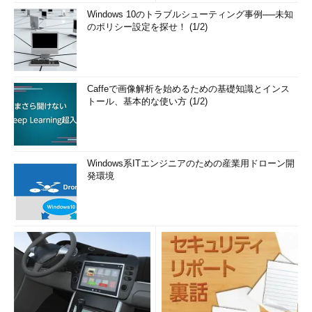
Windows 10のトラブルシューティング事例──未知
のポリシー設定を探せ！ (1/2)
Caffeで画像解析を始めるための基礎知識とインス
トール、基本的な使い方 (1/2)
画面9
2014年8月と9月のセキュリティ更新プログラムが原
因で「.NET Framework 3.5（.NET 2.0および3.0を含む）」
を有効化できないという不具合が発生した。10月の更新で解
Windows系ITエンジニアのための産業用ドローン開
決済み
発環境
「.NET Framework 3.5（.NET 2.0および3.0を含む）」を有効
化しようとしない限り、この問題には遭遇しません。また、
「.NET Framework 3.5（.NET 2.0および3.0を含む）」を有効化
した後に、この更新プログラムを適用した場合は、何の問題もあ
りません。
この問題は、10月上旬にリリースされた修正プログラムですで
に解消しています。そのため、問題に遭遇した人は少ないはずで