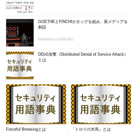
画面4
Windows Updateで最新状態にしたWindows 8.1
GOETHEとFINCHIがタッグを組み、新メディアを
で、WinSxSフォルダーの中からExplorer.exeを検索したと
創設
ころ
PR(FINCHI on GOETHE)
WindowsはWinSxSフォルダー内のファイルへのハードリンク
を多用しているため、WinSxSフォルダーのサイズが、このフォ
DDoS攻撃（Distributed Denial of Service Attack）
ルダーの実際のサイズを示しているわけではありません。サイズ
とは
計算には他の場所にあるファイルが含まれるなど複雑であり、実
際よりも大きく見えてしまうそうです。
しかしながら、古いバージョンを保持していることは、
WinSxSフォルダーのサイズを大きくしている要因の一つではあ
ります。だからといって、安易にWinSxSフォルダー内のファイ
ルを削除してしまうと、バージョン管理の整合性がとれず、まず
いことになるでしょう。
「ディスククリーンアップ」でクリーンアップ！
Forceful Browsingとは
「トロイの木馬」とは