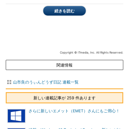
で有効化できる機能
続きを読む
Telnetクライアントの機能を有効化する前は、当然のことなが
ら「%Windir%\System32」（以下、System32）フォルダーに
Telnet.exeは存在しません。しかし、WinSxSフォルダーの中を
検索してみてください。Telnet.exeとその関連ファイルが見つか
るはずです（
画面2
）。
Copyright © ITmedia, Inc. All Rights Reserved.
関連情報
山市良のうぃんどうず日記 連載一覧
新しい連載記事が 259 件あります
画面2
有効化されていない「Telnetクライアント」のソー
スファイルは、WinSxSフォルダーの中に最初から存在する
さらに新しいエメット（EMET）さんにもご用心！
機能の有効化はWinSxSフォルダー内のファイルへのハード
リンク