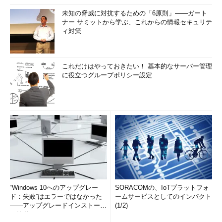
未知の脅威に対抗するための「6原則」――ガート
ナー サミットから学ぶ、これからの情報セキュリテ
ィ対策
これだけはやっておきたい！ 基本的なサーバー管理
に役立つグループポリシー設定
画面8
「.NET Framework 3.5（.NET 2.0および3.0を含
む）」を有効化済みのPC。WinSxSフォルダーにダウンロー
ドされたソースが展開され、使用される
8月、9月のWindows Update後にトラブルに遭遇しません
でしたか？
実は「.NET Framework 3.5（.NET 2.0および3.0を含む）」の
有効化に関して、2014年8月と9月のセキュリティ更新プログラ
ムが問題を引き起こしていました（
画面9
）。
“Windows 10へのアップグレー
SORACOMの、IoTプラットフォ
ド：失敗”はエラーではなかった
ームサービスとしてのインパクト
――アップグレードインストール
(1/2)
の簡単まとめ (1/3...