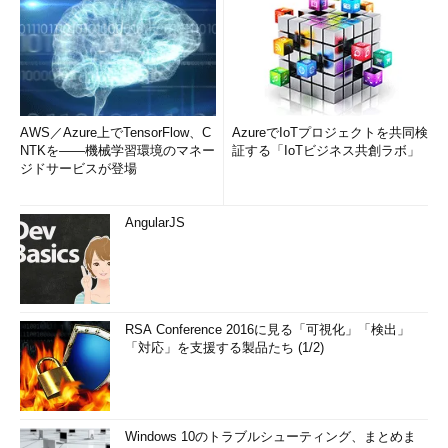
山市 良（やまいち りょう）
岩手県花巻市在住。Microsoft MVP：Hyper-V（Oct 2008 -
Sep 2014）。SIer、IT出版社、中堅企業のシステム管理者を
経て、フリーのテクニカルライターに。マイクロソフト製品、
テクノロジを中心に、IT雑誌、Webサイトへの記事の寄稿、ド
AWS／Azure上でTensorFlow、C
AzureでIoTプロジェクトを共同検
キュメント作成、事例取材などを手がける。個人ブログは『
山
NTKを――機械学習環境のマネー
証する「IoTビジネス共創ラボ」
市良のえぬなんとかわーるど
』。
ジドサービスが登場
AngularJS
RSA Conference 2016に見る「可視化」「検出」
「対応」を支援する製品たち (1/2)
Windows 10のトラブルシューティング、まとめま