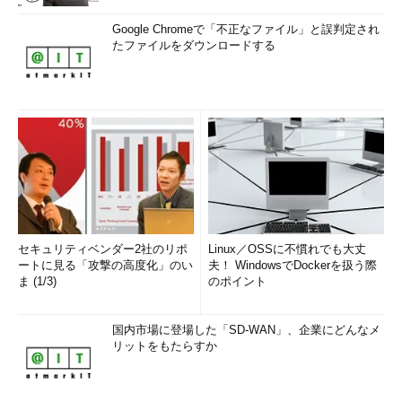
Google Chromeで「不正なファイル」と誤判定され
たファイルをダウンロードする
画面7
「.NET Framework 3.5（.NET 2.0および3.0を含
む）」を有効化する前のPC。WinSxSフォルダーに必要なソ
ースファイルはまだ存在しない
機能を有効化すると、Windows Updateから必要なソースファ
セキュリティベンダー2社のリポ
Linux／OSSに不慣れでも大丈
イルがダウンロードされるようになっています（
画面8
）。な
ートに見る「攻撃の高度化」のい
夫！ WindowsでDockerを扱う際
お、.NET Framework 3.5のソースはインストールDVDの
ま (1/3)
のポイント
「\Sources\SxS」フォルダーにあり、この場所をソースとして
使用することもできます。WindowsストアでWindows 8.1にアッ
国内市場に登場した「SD-WAN」、企業にどんなメ
プグレードした場合はインストールDVDを持っていないでしょう
リットをもたらすか
から、その方法の説明は省略します。