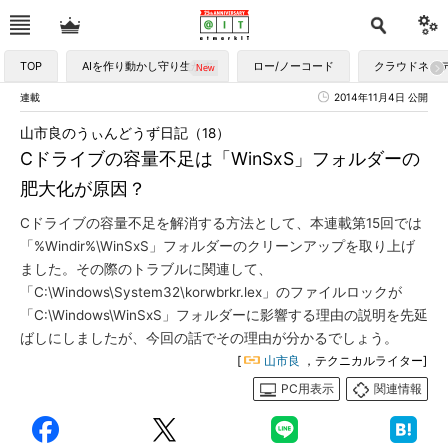
TOP
AIを作り動かし守り生かす
ロー/ノーコード
クラウドネイ
連載
2014年11月4日 公開
山市良のうぃんどうず日記（18）
Cドライブの容量不足は「WinSxS」フォルダーの
肥大化が原因？
Cドライブの容量不足を解消する方法として、本連載第15回では
「%Windir%\WinSxS」フォルダーのクリーンアップを取り上げ
ました。その際のトラブルに関連して、
「C:\Windows\System32\korwbrkr.lex」のファイルロックが
「C:\Windows\WinSxS」フォルダーに影響する理由の説明を先延
ばしにしましたが、今回の話でその理由が分かるでしょう。
[
山市良
，テクニカルライター]
PC用表示
関連情報