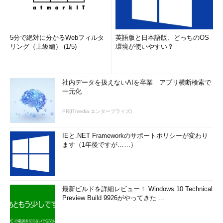
確かに減っている
「DISM」コマンドでもっとクリーンアップ！
5分で絶対に分かるWebフィルタ
英語版と日本語版、どっちのOS
リング（上級編） (1/5)
環境が使いやすい？
本連載第15回
でも登場しましたが、Windows 8.1および
Windows Server 2012 R2からは、「DISM」コマンドによる
WinSxSフォルダーのクリーンアップに「/ResetBase」という新
しいオプションが追加され、さらなるサイズの縮小が可能になり
社内データを扱えないAIを卒業 アプリ横断検索で
一元化
ました。
PR(ITmedia エンタープライズ)
WinSxSフォルダーのクリーンアップ
（MSDNライブラ
リ）
IEと.NET Frameworkのサポートポリシーが変わり
ます（1年後ですが……）
「ディスククリーンアップ」による「Windows Updateのクリ
ーンアップ」を実行した後に、「/ResetBase」付きでDISMコマ
ンドによるクリーンアップを実行してみると、WinSxSフォルダ
ー内のファイルとサイズに明らかに変化がありました。WinSxS
最新ビルドを詳細レビュー！ Windows 10 Technical
フォルダー内のExplorer.exeを検索してみると、古いバージョン
Preview Build 9926がやってきた ...
のファイルが削除されていることが分かります（
画面6
）。
「/ResetBase」を実行すると、更新プログラムのアンインスト