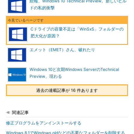
続報、Windows 10 Technical Preview。新しいビル
ドの私的衝撃
Telnetクライアントを有効化すると、System32フォルダーに
Telnet.exeがインストールされます。一見すると、WinSxSフォ
ルダー内のTelnet.exeがコピーされたように思えるかもしれませ
んが、そうではありません。System32フォルダー内の
Cドライブの容量不足は「WinSxS」フォルダーの
Telnet.exeは、WinSxSフォルダーにあるTelnet.exeそのものを参
肥大化が原因？
照する
ハードリンク
なのです。
エメット（EMET）さん、破れたり
ハードリンクとは、「
一つのファイルに対する複数の参照（パ
ス）
」のことです。どのパスが本物、あるいはオリジナルという
ことはなく、全てが同等のパスです。複数のハードリンクを持つ
Windows 10と次期Windows ServerのTechnical
ファイルは、その一部の参照を削除しても、ファイルの存在には
Preview、現わる
影響しません。参照数がゼロになって初めてディスク上から削除
されます。ハードリンクのない通常のファイルは、そのパスが唯
過去の連載記事が 16 件あります
一のハードリンクともいえます。
ハードリンクを参照できる「
Windows Sysinternals
」のユーテ
関連記事
ィリティ、「
FindLinks
」を使って調べてみましょう。
修正プログラムをアンインストールする
Windows Sysinternals FindLinks［英語］
（Microsoft
Windows 8.1でWindows.oldなどの不要なフォルダーを削除する