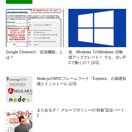
ールができなくなることが、この結果からも分かります。
画面6
WinSxSフォルダー内のExplorer.exeは最新バージョ
Google Chromeの「拡張機能」と
祝、Windows 7のWindows 10無
ンだけになり、WinSxSフォルダー内のファイル数やサイズ
は？
償アップグレード！ でも、古いP
も大きく変化
Cで動くの？ (1/2)
.NET Framework 3.5はWinSxSフォルダーには存在しな
Node.jsのMVCフレームワーク「Express」の基礎知
い？
識とインストール (1/3)
このように、Windowsの機能の有効化にはWinSxSフォルダー
が使用されるのですが、例外もあります。その一つが、「.NET
Framework 3.5（.NET 2.0および3.0を含む）」です。この機能
まだあるぞ！ グループポリシーの“鉄板”設定パート
については、既定ではWinSxSフォルダーにソースファイルがあ
2
りません（
画面7
）。